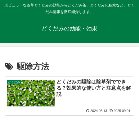
ポピュラーな薬草どくだみの効能からどくだみ茶、どくだみ化粧水など、どく
だみ情報を徹底紹介します。
どくだみの効能・効果
駆除方法
どくだみの駆除は除草剤ででき
どくだみ
る？効果的な使い方と注意点を解
説
2024.06.13
2025.09.01