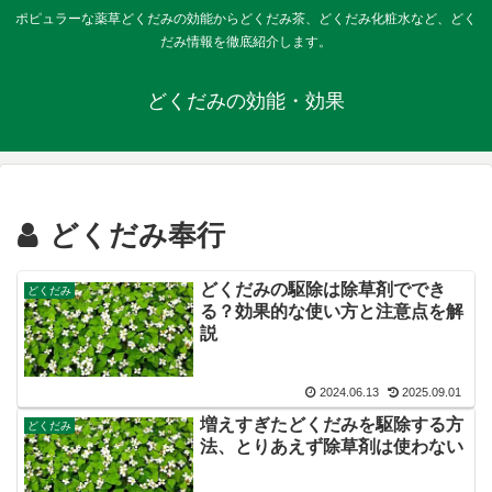
ポピュラーな薬草どくだみの効能からどくだみ茶、どくだみ化粧水など、どく
だみ情報を徹底紹介します。
どくだみの効能・効果
どくだみ奉行
どくだみの駆除は除草剤ででき
どくだみ
る？効果的な使い方と注意点を解
説
2024.06.13
2025.09.01
増えすぎたどくだみを駆除する方
どくだみ
法、とりあえず除草剤は使わない