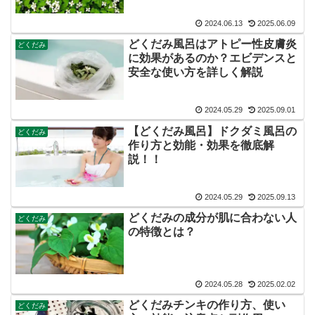
2024.06.13
2025.06.09
どくだみ風呂はアトピー性皮膚炎
どくだみ
に効果があるのか？エビデンスと
安全な使い方を詳しく解説
2024.05.29
2025.09.01
【どくだみ風呂】ドクダミ風呂の
どくだみ
作り方と効能・効果を徹底解
説！！
2024.05.29
2025.09.13
どくだみの成分が肌に合わない人
どくだみ
の特徴とは？
2024.05.28
2025.02.02
どくだみチンキの作り方、使い
どくだみ